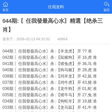
任我发料
首页
返回
044期: 〖任我發最高心水〗精選【绝杀三
肖】
发表于：2026-02-13 04:32:02
40864
044期 〖任我發最高心水〗杀 :【羊龙虎】 开 ?? 准
042期 〖任我發最高心水〗杀 :【鼠猴狗】 开 16,虎 准
041期 〖任我發最高心水〗杀 :【猪兔虎】 开 36,马 准
040期 〖任我發最高心水〗杀 :【狗马猴】 开 28,虎 准
038期 〖任我發最高心水〗杀 :【鸡羊龙】 开 42,鼠 准
037期 〖任我發最高心水〗杀 :【鸡牛虎】 开 43,猪 准
036期 〖任我發最高心水〗杀 :【龙牛狗】 开 01,蛇 准
035期 〖任我發最高心水〗杀 :【猪牛马】 开 27,兔 准
034期 〖任我發最高心水〗杀 :【狗蛇羊】 开 19,猪 准
033期 〖任我發最高心水〗杀 :【龙马鼠】 开 41,牛 准