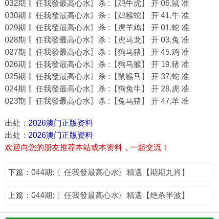
032期 〖任我發最高心水〗杀 :【鸡牛虎】 开 06,鼠 准
030期 〖任我發最高心水〗杀 :【鸡猴蛇】 开 41,牛 准
029期 〖任我發最高心水〗杀 :【虎羊鸡】 开 01,蛇 准
028期 〖任我發最高心水〗杀 :【虎马龙】 开 03,兔 准
027期 〖任我發最高心水〗杀 :【狗马猪】 开 45,鸡 准
026期 〖任我發最高心水〗杀 :【狗马猴】 开 19,猪 准
025期 〖任我發最高心水〗杀 :【鼠猴马】 开 37,蛇 准
024期 〖任我發最高心水〗杀 :【狗兔牛】 开 28,虎 准
023期 〖任我發最高心水〗杀 :【兔马猪】 开 47,羊 准
出处：
2026澳门正版资料
出处：
2026澳门正版资料
欢迎向您的朋友推荐本站或本资料，一起交流！
下篇：044期: 〖任我發最高心水〗精選【期期九肖】
上篇：044期: 〖任我發最高心水〗精選【绝杀半波】