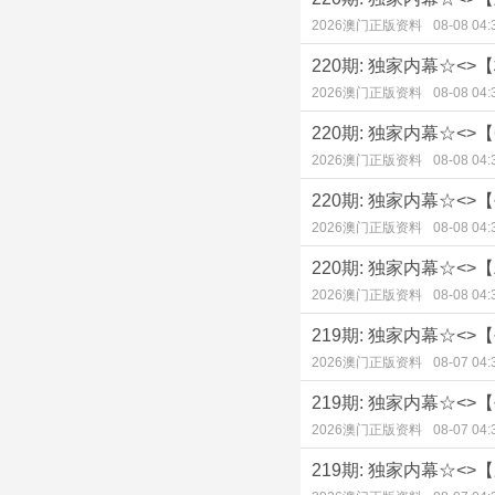
2026澳门正版资料
08-08 04:
220期: 独家内幕☆<
2026澳门正版资料
08-08 04:
220期: 独家内幕☆<>
2026澳门正版资料
08-08 04:
220期: 独家内幕☆<
2026澳门正版资料
08-08 04:
220期: 独家内幕☆<
2026澳门正版资料
08-08 04:
219期: 独家内幕☆<
2026澳门正版资料
08-07 04:
219期: 独家内幕☆<
2026澳门正版资料
08-07 04:
219期: 独家内幕☆<