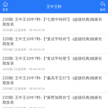
王中王料
首页
返回
220期: 王中王10中7料-【*七尾中特码*】-(超级经典)独家长
期发表
2026澳门正版资料
08-08 04:34
220期: 王中王10中7料-【*复试平特肖*】-(超级经典)独家长
期发表
2026澳门正版资料
08-08 04:34
220期: 王中王10中7料-【*复试平特尾*】-(超级经典)独家长
期发表
2026澳门正版资料
08-08 04:34
220期: 王中王10中7料-【*赢高手五行*】-(超级经典)独家长
期发表
2026澳门正版资料
08-08 04:34
220期: 王中王10中7料-【*家野加两肖*】-(超级经典)独家长
期发表