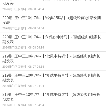
期发表
2026澳门正版资料
08-08 04:34
220期: 王中王10中7料-【*经典15码*】-(超级经典)独家长期
发表
2026澳门正版资料
08-08 04:34
220期: 王中王10中7料-【六肖必仲持马】-(超级经典)独家长
期发表
2026澳门正版资料
08-08 04:34
219期: 王中王10中7料-【*七尾中特码*】-(超级经典)独家长
期发表
2026澳门正版资料
08-07 04:34
219期: 王中王10中7料-【*复试平特肖*】-(超级经典)独家长
期发表
2026澳门正版资料
08-07 04:34
219期: 王中王10中7料-【*复试平特尾*】-(超级经典)独家长
期发表
2026澳门正版资料
08-07 04:34