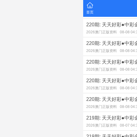
首页
220期: 天天好彩●中彩金
2026澳门正版资料
08-08 04:
220期: 天天好彩●中彩金
2026澳门正版资料
08-08 04:
220期: 天天好彩●中彩金
2026澳门正版资料
08-08 04:
220期: 天天好彩●中彩金
2026澳门正版资料
08-08 04:
220期: 天天好彩●中彩金
2026澳门正版资料
08-08 04:
219期: 天天好彩●中彩金
2026澳门正版资料
08-07 04:
219期: 天天好彩●中彩金