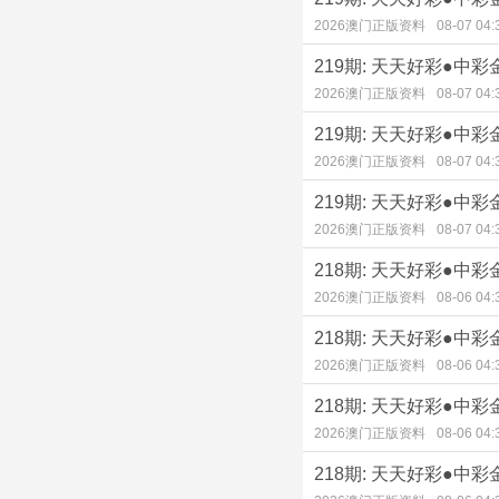
2026澳门正版资料
08-07 04:
219期: 天天好彩●中彩金
2026澳门正版资料
08-07 04:
219期: 天天好彩●中彩金
2026澳门正版资料
08-07 04:
219期: 天天好彩●中彩金
2026澳门正版资料
08-07 04:
218期: 天天好彩●中彩金
2026澳门正版资料
08-06 04:
218期: 天天好彩●中彩金
2026澳门正版资料
08-06 04:
218期: 天天好彩●中彩金
2026澳门正版资料
08-06 04:
218期: 天天好彩●中彩金