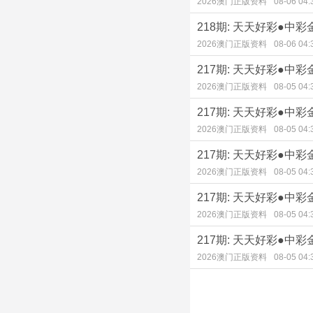
2026澳门正版资料
08-06 04:
218期: 天天好彩●中彩金
2026澳门正版资料
08-06 04:
217期: 天天好彩●中彩金
2026澳门正版资料
08-05 04:
217期: 天天好彩●中彩金
2026澳门正版资料
08-05 04:
217期: 天天好彩●中彩金
2026澳门正版资料
08-05 04:
217期: 天天好彩●中彩金
2026澳门正版资料
08-05 04:
217期: 天天好彩●中彩金
2026澳门正版资料
08-05 04: